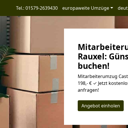
Tel.: 01579-2639430
europaweite Umzüge
deut
Mitarbeiter
Rauxel: Günst
buchen!
Mitarbeiterumzug Cast
198,- € ✓ Jetzt kostenl
anfragen!
Angebot einholen