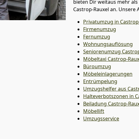
bieten Dir weitaus mehr als
Castrop-Rauxel an. Unsere 
Privatumzug in Castrop
Firmenumzug
Fernumzug
Wohnungsauflösung
Seniorenumzug Castrop
Möbeltaxi
Castrop-Raux
Büroumzug
Möbeleinlagerungen
Entrümpelung
Umzugshelfer aus Cast
Halteverbotszonen in C
Beiladung
Castrop-Raux
Möbellift
Umzugsservice