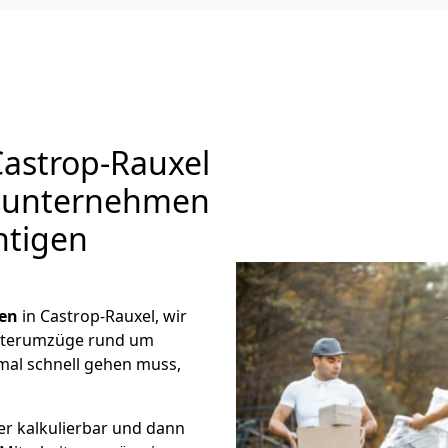
Castrop-Rauxel
gsunternehmen
htigen
en
in Castrop-Rauxel, wir
eiterumzüge rund um
mal schnell gehen muss,
er kalkulierbar und dann