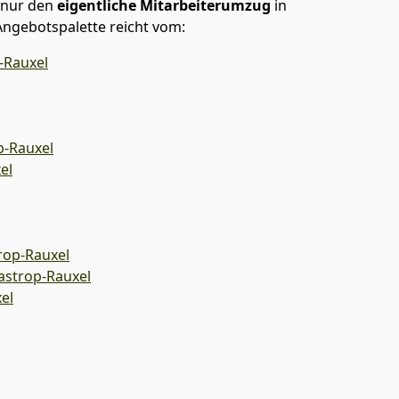
 nur den
eigentliche Mitarbeiterumzug
in
Angebotspalette reicht vom:
-Rauxel
-Rauxel
el
rop-Rauxel
astrop-Rauxel
el