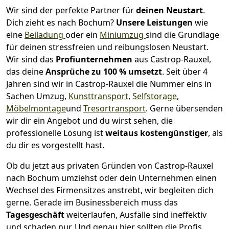
Wir sind der perfekte Partner für
deinen Neustart
.
Dich zieht es nach Bochum?
Unsere Leistungen
wie
eine
Beiladung
oder ein
Miniumzug
sind die Grundlage
für deinen stressfreien und reibungslosen Neustart.
Wir sind das
Profiunternehmen
aus Castrop-Rauxel,
das deine
Ansprüche zu 100 % umsetzt
. Seit über 4
Jahren sind wir in Castrop-Rauxel die Nummer eins in
Sachen Umzug,
Kunsttransport
,
Selfstorage
,
Möbelmontage
und
Tresortransport
.
Gerne übersenden
wir dir ein Angebot und du wirst sehen, die
professionelle Lösung ist
weitaus kostengünstiger
, als
du dir es vorgestellt hast.
Ob du jetzt aus privaten Gründen von Castrop-Rauxel
nach Bochum umziehst oder dein Unternehmen einen
Wechsel des Firmensitzes anstrebt, wir begleiten dich
gerne. Gerade im Businessbereich muss das
Tagesgeschäft
weiterlaufen, Ausfälle sind ineffektiv
und schaden nur. Und genau hier sollten die Profis