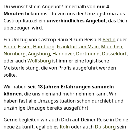
Du wünschst ein Angebot? Innerhalb von
nur 4
Minuten
bekommst du von uns der Umzugsfirma aus
Castrop-Rauxel ein
unverbindliches Angebot
, das Dich
überzeugen wird.
Ein Umzug von Castrop-Rauxel zum Beispiel
Berlin
oder
Bonn
,
Essen
,
Hamburg
,
Frankfurt am Main
,
München
,
Nürnberg
,
Augsburg
,
Hannover
,
Dortmund
,
Düsseldorf
,
oder auch
Wolfsburg
ist immer eine logistische
Meisterleistung, die von Profis ausgeführt werden
sollte.
Wir haben
seit
18 Jahren Erfahrungen sammeln
können
, die uns niemand mehr nehmen kann. Wir
haben fast alle Umzugssituation schon durchlebt und
unzählige Umzüge bereits ausgeführt.
Gerne begleiten wir auch Dich auf Deiner Reise in Deine
neue Zukunft, egal ob es
Köln
oder auch
Duisburg
sein