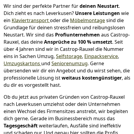
Wir sind der perfekte Partner für
deinen Neustart
.
Dich zieht es nach Leverkusen?
Unsere Leistungen
wie
ein
Klaviertransport
oder die
Möbelmontage
sind die
Grundlage für deinen stressfreien und reibungslosen
Neustart.
Wir sind das
Profiunternehmen
aus Castrop-
Rauxel, das deine
Ansprüche zu 100 % umsetzt
. Seit
über 4 Jahren sind wir in Castrop-Rauxel die Nummer
eins in Sachen Umzug,
Selfstorage
,
Einpackservice
,
Umzugskartons
und
Seniorenumzug
.
Gerne
übersenden wir dir ein Angebot und du wirst sehen, die
professionelle Lösung ist
weitaus kostengünstiger
, als
du dir es vorgestellt hast.
Ob du jetzt aus privaten Gründen von Castrop-Rauxel
nach Leverkusen umziehst oder dein Unternehmen
einen Wechsel des Firmensitzes anstrebt, wir begleiten
dich gerne. Gerade im Businessbereich muss das
Tagesgeschäft
weiterlaufen, Ausfälle sind ineffektiv
und schaden nur. Und genau hier sollten die Profis