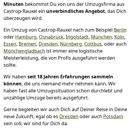
Minuten
bekommst Du von uns der Umzugsfirma aus
Castrop-Rauxel ein
unverbindliches Angebot
, das Dich
überzeugen wird.
Ein Umzug von Castrop-Rauxel nach zum Beispiel
Berlin
oder
Hamburg
,
Osnabrück
,
Ingolstadt
,
München
,
Köln
,
Essen
,
Bremen
,
Dresden
,
Nürnberg
,
Cottbus
, oder auch
Mönchen­gladbach
ist immer eine logistische
Meisterleistung, die von Profis ausgeführt werden
sollte.
Wir haben
seit
18 Jahren Erfahrungen sammeln
können
, die uns niemand mehr nehmen kann. Wir
haben fast alle Umzugssituation schon durchlebt und
unzählige Umzüge bereits ausgeführt.
Gerne begleiten wir auch Dich auf Deiner Reise in Deine
neue Zukunft, egal ob es
Dresden
oder auch
Potsdam
sein soll, wir sind für Dich da.