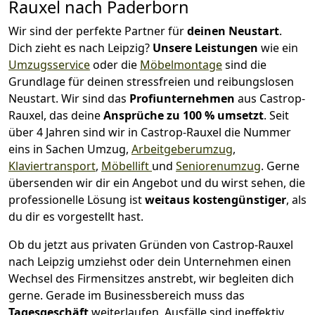
Rauxel nach Paderborn
Wir sind der perfekte Partner für
deinen Neustart
.
Dich zieht es nach Leipzig?
Unsere Leistungen
wie ein
Umzugsservice
oder die
Möbelmontage
sind die
Grundlage für deinen stressfreien und reibungslosen
Neustart.
Wir sind das
Profiunternehmen
aus Castrop-
Rauxel, das deine
Ansprüche zu 100 % umsetzt
. Seit
über 4 Jahren sind wir in Castrop-Rauxel die Nummer
eins in Sachen Umzug,
Arbeitgeberumzug
,
Klaviertransport
,
Möbellift
und
Seniorenumzug
.
Gerne
übersenden wir dir ein Angebot und du wirst sehen, die
professionelle Lösung ist
weitaus kostengünstiger
, als
du dir es vorgestellt hast.
Ob du jetzt aus privaten Gründen von Castrop-Rauxel
nach Leipzig umziehst oder dein Unternehmen einen
Wechsel des Firmensitzes anstrebt, wir begleiten dich
gerne. Gerade im Businessbereich muss das
Tagesgeschäft
weiterlaufen, Ausfälle sind ineffektiv