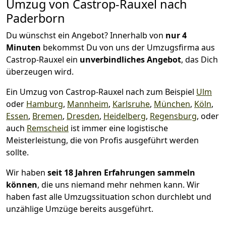
Umzug von Castrop-Rauxel nach
Paderborn
Du wünschst ein Angebot? Innerhalb von
nur 4
Minuten
bekommst Du von uns der Umzugsfirma aus
Castrop-Rauxel ein
unverbindliches Angebot
, das Dich
überzeugen wird.
Ein Umzug von Castrop-Rauxel nach zum Beispiel
Ulm
oder
Hamburg
,
Mannheim
,
Karlsruhe
,
München
,
Köln
,
Essen
,
Bremen
,
Dresden
,
Heidelberg
,
Regensburg
, oder
auch
Remscheid
ist immer eine logistische
Meisterleistung, die von Profis ausgeführt werden
sollte.
Wir haben
seit
18 Jahren Erfahrungen sammeln
können
, die uns niemand mehr nehmen kann. Wir
haben fast alle Umzugssituation schon durchlebt und
unzählige Umzüge bereits ausgeführt.