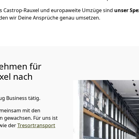
us
Castrop-Rauxel
und europaweite Umzüge sind
unser Spe
en wir Deine Ansprüche genau umsetzen.
ehmen für
xel
nach
ug Business tätig.
emeinsam mit den
n gewachsen. Für uns ist
wie der
Tresortransport