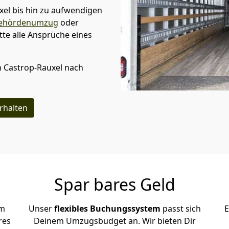
xel
bis hin zu aufwendigen
ehördenumzug
oder
te alle Ansprüche eines
n
Castrop-Rauxel
nach
rhalten
Spar bares Geld
em
Unser
flexibles Buchungssystem
passt sich
E
res
Deinem Umzugsbudget an. Wir bieten Dir