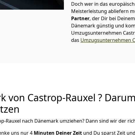
Doch wer in das europäische
Meisterleistung abliefern 
Partner
, der Dir bei Dein
Dänemark günstig und kompe
Umzugsunternehmen Castr
das
Umzugsunternehmen Ca
von Castrop-Rauxel ? Darum 
utzen
op-Rauxel
nach Dänemark
umziehen? Dann sind wir der rich
henke uns nur
4
Minuten Deiner Zeit
und Du sparst Zeit u