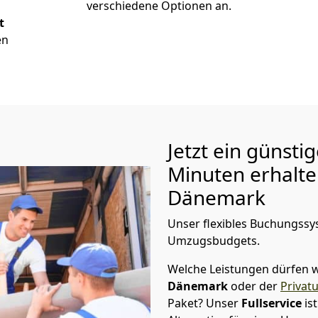
verschiedene Optionen an.
t
en
Jetzt ein günsti
Minuten erhalt
Dänemark
Unser flexibles Buchungssys
Umzugsbudgets.
Welche Leistungen dürfen w
Dänemark
oder der
Privat
Paket? Unser
Fullservice
is