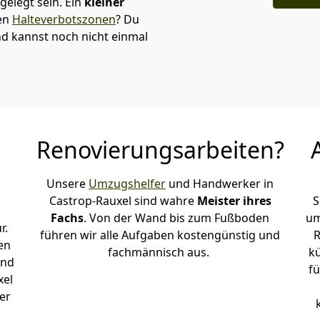
elegt sein. Ein
kleiner
den
Halteverbotszonen
? Du
nd kannst noch nicht einmal
Renovierungsarbeiten?
Unsere
Umzugshelfer
und Handwerker in
Castrop-Rauxel sind wahre
Meister ihres
S
Fachs
. Von der Wand bis zum Fußboden
um
r.
führen wir alle Aufgaben kostengünstig und
R
en
fachmännisch aus.
k
und
fü
xel
er