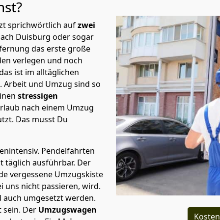
hst?
t sprichwörtlich auf
zwei
 nach Duisburg oder sogar
fernung das erste große
en verlegen und noch
s ist im alltäglichen
t.
Arbeit und Umzug sind so
einen
stressigen
 Urlaub nach einem Umzug
tzt. Das musst Du
tenintensiv. Pendelfahrten
t täglich ausführbar.
Der
Jede vergessene Umzugskiste
i uns nicht passieren, wird.
d auch umgesetzt werden.
 sein. Der
Umzugswagen
Kosten