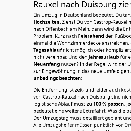
Rauxel nach Duisburg
zie
Ein Umzug in Deutschland bedeutet, Du tanz
Hochzeiten
. Ziehst Du von Castrop-Rauxel
nach Offenbach am Main, dann wird die Ent
Problem.
Kurz nach
Feierabend
den Fußbod
einmal die Wohnzimmerdecke anstreichen, da
Tagesablauf
nicht möglich oder komplizier
nicht vereinbar. Und den
Jahresurlaub
für 
Neuanfang
nutzen? In der Regel wird der
zur Eingewöhnung in das neue Umfeld genu
unbedingt beachten
:
Die Entfernung ist zeit- und leider auch kos
von Castrop-Rauxel nach Duisburg sind nich
logistische Ablauf muss zu
100 % passen
. 
bedeutet eine weitere Extrafahrt. Was die be
Der Umzugstag muss detailliert geplant un
Alle Umzugshelfer müssen pünktlich vor Ort